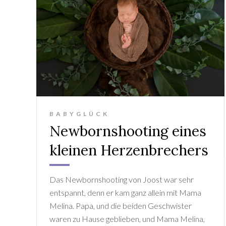
BABYGLÜCK
Newbornshooting eines
kleinen Herzenbrechers
Das Newbornshooting von Joost war sehr
entspannt, denn er kam ganz allein mit Mama
Melina. Papa, und die beiden Geschwister
waren zu Hause geblieben, und Mama Melina,