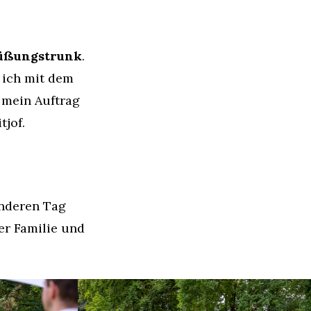
üßungstrunk
.
r ich mit dem
 mein Auftrag
tjof.
sonderen Tag
rer Familie und