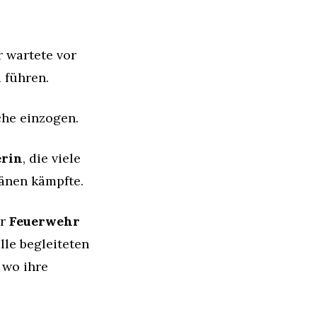
r wartete vor
 führen.
che einzogen.
erin
, die viele
änen kämpfte.
er
Feuerwehr
lle begleiteten
, wo ihre